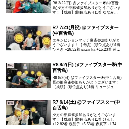
R8 3/22(日) @ファイブスター🌟(中百舌
鳥)夕方の部麻雀参加ありがとうございま
す！【成績】(順位点あり)1着 ななみ
+35.12着 綿木 +9.23着 リュージュ -8.24
着 コジマ -36.11着 リュージュ +14.42着
...
R7 7/21(月祝) @ファイブスター
Blog
(中百舌鳥)
エキシビションマッチ麻雀参加ありがと
うございます！【成績】(順位点あり)1着
ひろき +29.32着 sazanka +15.23着 蓮
-3.64着 だいぶつ -40.9本日のトータルト
ップはひろきです！おめでとうございま
す🎉今日は吹田市...
R8 8/2(日) @ファイブスター🌟(中
Blog
百舌鳥)
R8 8/2(日) @ファイブスター🌟(中百舌鳥)
昼の部麻雀参加ありがとうございます！
【成績】(順位点あり)1着 リュージュ
+91.02着 りょうま +12.33着 うっし〜(初
❗️) -40.24着 そわ -63.1本日の、トータルト
ッ...
R7 6/14(土) @ファイブスター(中
Blog
百舌鳥)
夕方の部麻雀参加ありがとうございま
す！【成績】(順位点あり)1着 けんし
+12.82着 森晶子 +5.53着 森真平 -1.74着
みーこ -16.6夕方の部A卓結果です！トー