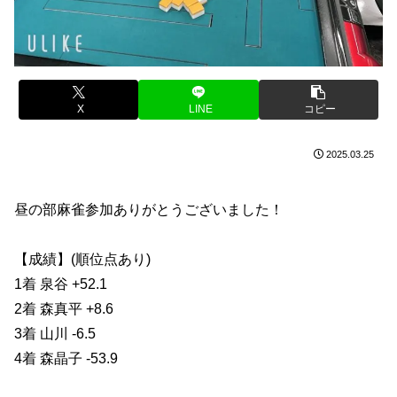
X
LINE
コピー
2025.03.25
昼の部麻雀参加ありがとうございました！
【成績】(順位点あり)
1着 泉谷 +52.1
2着 森真平 +8.6
3着 山川 -6.5
4着 森晶子 -53.9