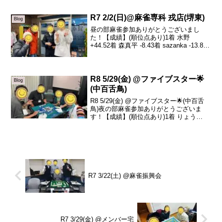
タルトップはけんしさんです！おめでと
うございます🎊今日も遠いと...
R7 2/2(日)@麻雀専科 戎店(堺東)
Blog
昼の部麻雀参加ありがとうございまし
た！【成績】(順位点あり)1着 水野
+44.52着 森真平 -8.43着 sazanka -13.84
着 森晶子 -22.3昼の部ありがとうござい
ました！本日は水野さんがトータルマルA
トップでした！毎度ス...
R8 5/29(金) @ファイブスター🌟
Blog
(中百舌鳥)
R8 5/29(金) @ファイブスター🌟(中百舌
鳥)夜の部麻雀参加ありがとうございま
す！【成績】(順位点あり)1着 りょう
+33.92着 リュージュ +9.93着 みそ +6.74
着 sazanka -50.5本日の、トータルトップ
はりょ...
R7 3/22(土) @麻雀振興会
R7 3/29(金) @メンバー宅