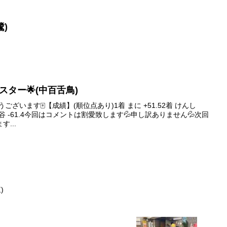
鷺)
イブスター🌟(中百舌鳥)
ざいます🀄️【成績】(順位点あり)1着 まに +51.52着 けんし
4着 泉谷 -61.4今回はコメントは割愛致します💦申し訳ありません💦次回
...
)