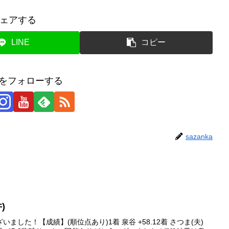
ェアする
LINE
コピー
kaをフォローする
sazanka
)
した！【成績】(順位点あり)1着 泉谷 +58.12着 さつま(夫)