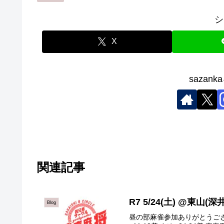
シ
X
sazan
関連記事
R7 5/24(土) @東山(深井
Blog
昼の部麻雀参加ありがとうございま