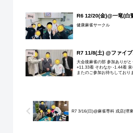
R6 12/20(金)@一竜(白
Blog
健康麻雀サークル
R7 11/8(土) @ファ
Blog
大会後麻雀の部 参加ありがとうご
+11.33着 そわなか -1.4
またのご参加お待ちしております
R7 3/16(日)@麻雀専科 戎店(堺東