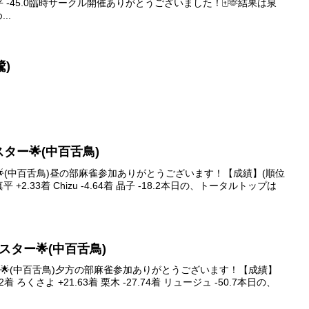
 森真平 -45.0臨時サークル開催ありがとうございました！🀄️🫶結果は泉
..
鷺)
ブスター🌟(中百舌鳥)
ター🌟(中百舌鳥)昼の部麻雀参加ありがとうございます！【成績】(順位
真平 +2.33着 Chizu -4.64着 晶子 -18.2本日の、トータルトップは
イブスター🌟(中百舌鳥)
スター🌟(中百舌鳥)夕方の部麻雀参加ありがとうございます！【成績】
2着 ろくさよ +21.63着 栗木 -27.74着 リュージュ -50.7本日の、