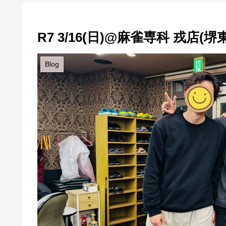
R7 3/16(日)@麻雀専科 戎店(堺東
Blog