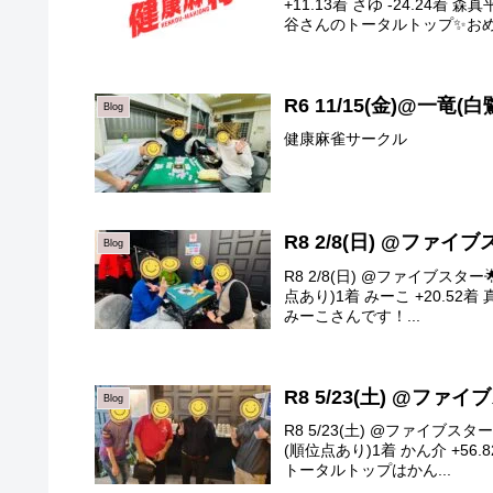
+11.13着 さゆ -24.24着
谷さんのトータルトップ✨おめ.
R6 11/15(金)@一竜(白
Blog
健康麻雀サークル
R8 2/8(日) @ファイ
Blog
R8 2/8(日) @ファイブス
点あり)1着 みーこ +20.52着 
みーこさんです！...
R8 5/23(土) @ファ
Blog
R8 5/23(土) @ファイブ
(順位点あり)1着 かん介 +56.8
トータルトップはかん...