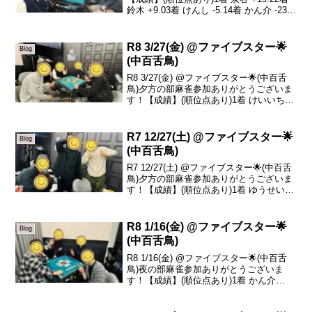
鈴木 +9.03着 けんし -5.14着 かん介 -23.1
本日の、トータルトップは泉谷さんで
す！おめでとうございます🎉蓮ちゃんが
抜けたあと鈴木さんが来て...
R8 3/27(金) @ファイブスター🌟
Blog
(中百舌鳥)
R8 3/27(金) @ファイブスター🌟(中百舌
鳥)夕方の部麻雀参加ありがとうございま
す！【成績】(順位点あり)1着 けいいちろ
う +77.92着 しんちゃん +32.43着 たいか
ん -22.14着 泉谷 -88.2本日の、トータル
トップ...
R7 12/27(土) @ファイブスター🌟
Blog
(中百舌鳥)
R7 12/27(土) @ファイブスター🌟(中百舌
鳥)夕方の部麻雀参加ありがとうございま
す！【成績】(順位点あり)1着 ゆうせい
+36.42着 蓮 +7.13着 ひろき -21.34着
sazanka -22.2本日の、トータルトップは
ゆ...
R8 1/16(金) @ファイブスター🌟
Blog
(中百舌鳥)
R8 1/16(金) @ファイブスター🌟(中百舌
鳥)夜の部麻雀参加ありがとうございま
す！【成績】(順位点あり)1着 かん介
+16.32着 sazanka +7.63着 あゆむ -1.14
着 けいすけ -22.8本日の、トータルトッ