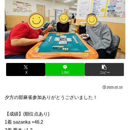
X
LINE
コピー
2025.02.10
夕方の部麻雀参加ありがとうございました！
【成績】(順位点あり)
1着 sazanka +46.2