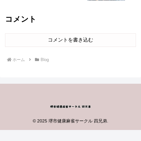
コメント
コメントを書き込む
ホーム
Blog
© 2025 堺市健康麻雀サークル 四兄弟.