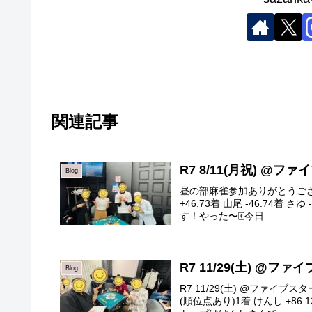
関連記事
R7 8/11(月祝) @フ
Blog
昼の部麻雀参加ありがとうございま
+46.73着 山尾 -46.74着
す！やった〜🀄️今日...
R7 11/29(土) @フ
Blog
R7 11/29(土) @ファイ
(順位点あり)1着 けんし +86.1