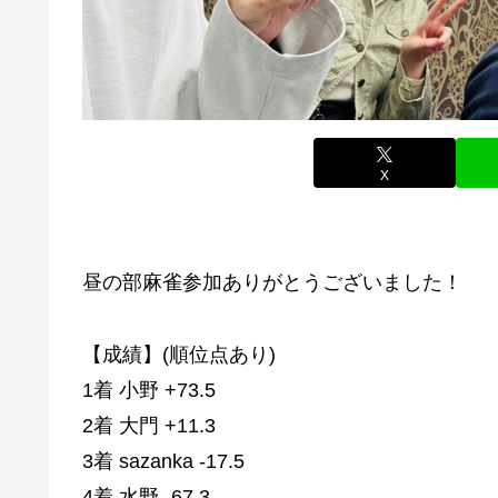
X
昼の部麻雀参加ありがとうございました！
【成績】(順位点あり)
1着 小野 +73.5
2着 大門 +11.3
3着 sazanka -17.5
4着 水野 -67.3