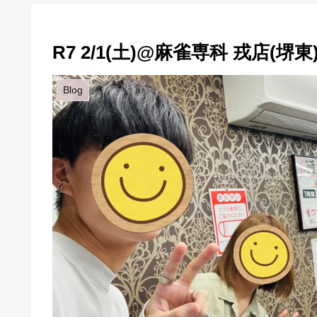
R7 2/1(土)@麻雀専科 戎店(堺東
Blog