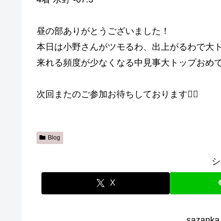
昼の部ありがとうございました！
本日は小野さんがツモるわ、出上がるわで大
来れる頻度が少なくなる中見事大トップおめで
次回またのご参加お待ちしております🙇‍♀️
Blog
シ
X
sazan