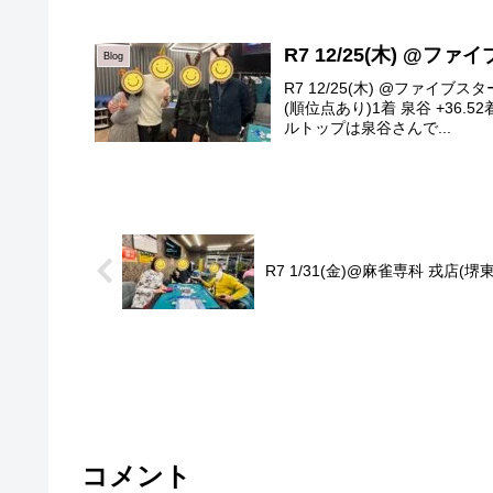
R7 12/25(木) @フ
Blog
R7 12/25(木) @ファイ
(順位点あり)1着 泉谷 +36.52
ルトップは泉谷さんで...
R7 1/31(金)@麻雀専科 戎店(堺東
コメント