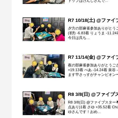
トップはけんしさんで...
R7 10/18(土) @フ
Blog
夕方の部麻雀参加ありがとうござい
(初❗️) -6.83着 りょうま -1
今日は呉ち...
R7 11/14(金) @フ
Blog
夜の部麻雀参加ありがとうございま
+19.13着 べあ -14.24
ます🎊さっすがチャンピオン〜🀄
R8 3/8(日) @ファイ
Blog
R8 3/8(日) @ファイブス
点あり)1着 さゆ +35.52着 C
ゆさんです！おめ...