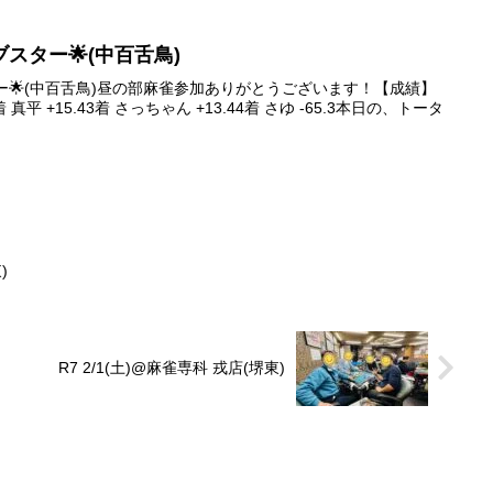
ァイブスター🌟(中百舌鳥)
ブスター🌟(中百舌鳥)昼の部麻雀参加ありがとうございます！【成績】
着 真平 +15.43着 さっちゃん +13.44着 さゆ -65.3本日の、トータ
)
R7 2/1(土)@麻雀専科 戎店(堺東)