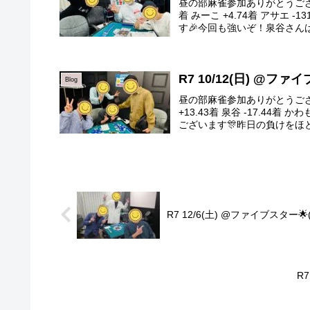
昼の部麻雀参加ありがとうございま
着 みーこ +4.74着 アサエ
す🎉今回も強いぞ！泉谷さんは！
R7 10/12(日) @フ
Blog
昼の部麻雀参加ありがとうござい
+13.43着 泉谷 -17.44
ございます🎊昨日の負けをほと
R7 12/6(土) @ファイブスター
R