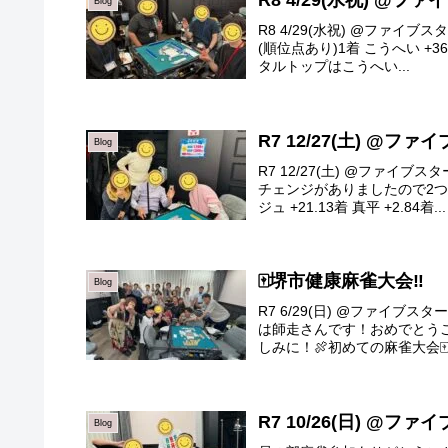
R8 4/29(水祝) @フ
Blog
R8 4/29(水祝) @ファイ
(順位点あり)1着 こうへい +36.
タルトップはこうへい...
R7 12/27(土) @フ
Blog
R7 12/27(土) @ファイ
チェンジがありましたので2つ載
ジュ +21.13着 真平 +2.84着...
🀄️堺市健康麻雀大会‼️
Blog
R7 6/29(日) @ファイ
は師走さんです！おめでとう
しみに！🍖初めての麻雀大会
R7 10/26(日) @フ
Blog