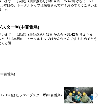
す！【成績】(順位点あり)1着 泉谷 +75.42着 かなこ +50.93
 -131.0本日の、トータルトップは泉谷さんです！おめでとうございま
+...
ァイブスター🌟(中百舌鳥)
ます！【成績】(順位点あり)1着 かん介 +88.42着 りょうま
着 かわもと -84.4本日の、トータルトップはかん介さんです！おめでとう
んど返...
(中百舌鳥)
7 12/12(金) @ファイブスター🌟(中百舌鳥)