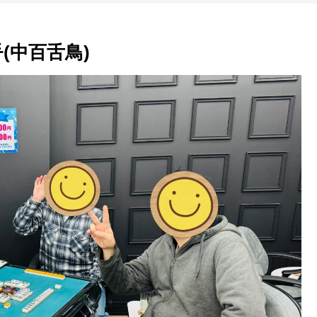
(中百舌鳥)