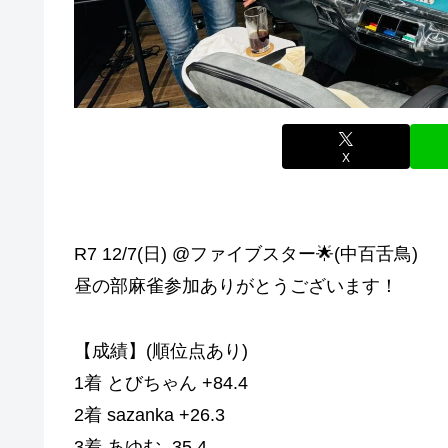
X
R7 12/7(日) @ファイブスター🌟(中百舌鳥)
昼の部麻雀参加ありがとうございます！
【成績】(順位点あり)
1着 とびちゃん +84.4
2着 sazanka +26.3
3着 あゆむ -35.4