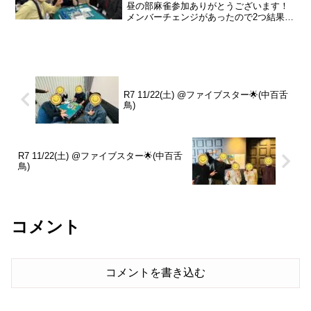
昼の部麻雀参加ありがとうございます！
メンバーチェンジがあったので2つ結果載
せておきます【成績】(順位点あり)1着 り
ょうま +23.02着 みーこ +13.23着 山尾
-7.74着 だいぶ...
R7 11/22(土) @ファイブスター🌟(中百舌
鳥)
R7 11/22(土) @ファイブスター🌟(中百舌
鳥)
コメント
コメントを書き込む