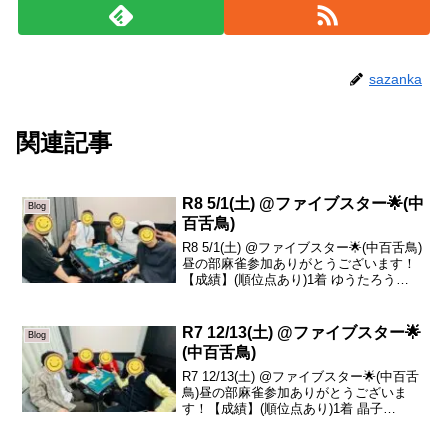
sazanka
関連記事
R8 5/1(土) @ファイブスター🌟(中
Blog
百舌鳥)
R8 5/1(土) @ファイブスター🌟(中百舌鳥)
昼の部麻雀参加ありがとうございます！
【成績】(順位点あり)1着 ゆうたろう
+43.42着 べあ +20.43着 とびちゃん
-27.24着 みそ -36.6本日の、トータルトッ
プはゆうたろ...
R7 12/13(土) @ファイブスター🌟
Blog
(中百舌鳥)
R7 12/13(土) @ファイブスター🌟(中百舌
鳥)昼の部麻雀参加ありがとうございま
す！【成績】(順位点あり)1着 晶子
+84.42着 泉谷 +51.63着 けんし -57.84着
真平 -78.2本日の、トータルトップは晶子