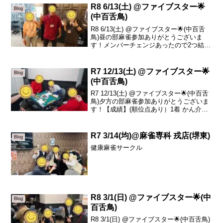
さんです！...
R8 6/13(土) @ファイブスター🌟
Blog
(中百舌鳥)
R8 6/13(土) @ファイブスター🌟(中百舌
鳥)昼の部麻雀参加ありがとうございま
す！メンバーチェンジあったので2つ結果
載せておきます。【成績】(順位点あり)1
着 sazanka +51.42着 みーこ +6.53着 か
ん介 -1.14着...
R7 12/13(土) @ファイブスター🌟
Blog
(中百舌鳥)
R7 12/13(土) @ファイブスター🌟(中百舌
鳥)夕方の部麻雀参加ありがとうございま
す！【成績】(順位点あり）1着 かん介
+10.42着 晶子 +2.53着 ろくさよ -2.24着
真平 -10.7本日の、トータルトップはかん
介さんで...
R7 3/14(均)@麻雀専科 戎店(堺東)
Blog
健康麻雀サークル
R8 3/1(日) @ファイブスター🌟(中
Blog
百舌鳥)
R8 3/1(日) @ファイブスター🌟(中百舌鳥)