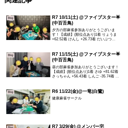
R7 10/11(土) @ファイブスター🌟
Blog
(中百舌鳥)
夕方の部麻雀参加ありがとうございま
す！【成績】(順位点あり)1着 りょうま
+62.52着 けんし +26.73着 だいぶつ
+13.64着 かん介 -102.8本日の、トータル
トップはりょうまさんです！おめでとう
ございます🎉この卓ではなん...
R7 11/15(土) @ファイブスター🌟
Blog
(中百舌鳥)
昼の部麻雀参加ありがとうございます！
【成績】(順位点あり)1着 さゆ +81.62着
さっちゃん +56.43着 しんご -35.74着 け
んし -102.3本日の、トータルトップはさ
ゆさんです！おめでとうございます🎉人
生初のツモ四暗刻和了...
R6 11/22(金)@一竜(白鷺)
Blog
健康麻雀サークル
R7 3/29(金) @メンバー宅
Blog