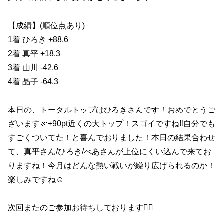
【成績】(順位点あり)
1着 ひろき +88.6
2着 真平 +18.3
3着 山川 -42.6
4着 晶子 -64.3
本日の、トータルトップはひろきさんです！おめでとうご
ざいます🎉+90pt近くの大トップ！スゴイですね‼️自分でも
すごくついてた！と喜んでおりました！本日の結果合わせ
て、真平さん/ひろき/べあさんが上位にくい込んで来てお
りますね！今月はどんな熱い戦いが繰り広げられるのか！
楽しみですね☺️
次回またのご参加お待ちしております🙇‍♀️