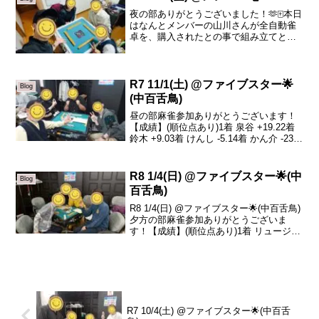
夜の部ありがとうございました！🫶🀄️本日
はなんとメンバーの山川さんが全自動雀
卓を、購入されたとの事で組み立てと軽
くゲームをさせて頂きました！素人での
組み立てはとても大変でしたが憧れの雀
卓組み立てに関われてとても光栄でし
た！手伝ってくれた皆さ...
R7 11/1(土) @ファイブスター🌟
Blog
(中百舌鳥)
昼の部麻雀参加ありがとうございます！
【成績】(順位点あり)1着 泉谷 +19.22着
鈴木 +9.03着 けんし -5.14着 かん介 -23.1
本日の、トータルトップは泉谷さんで
す！おめでとうございます🎉蓮ちゃんが
抜けたあと鈴木さんが来て...
R8 1/4(日) @ファイブスター🌟(中
Blog
百舌鳥)
R8 1/4(日) @ファイブスター🌟(中百舌鳥)
夕方の部麻雀参加ありがとうございま
す！【成績】(順位点あり)1着 リュージュ
+21.62着 べあ +7.23着 えみ -8.44着 綿木
-20.4本日の、トータルトップはリュージ
ュさんで...
R7 10/4(土) @ファイブスター🌟(中百舌