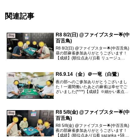
関連記事
R8 8/2(日) @ファイブスター🌟(中
Blog
百舌鳥)
R8 8/2(日) @ファイブスター🌟(中百舌鳥)
昼の部麻雀参加ありがとうございます！
【成績】(順位点あり)1着 リュージュ
+91.02着 りょうま +12.33着 うっし〜(初
❗️) -40.24着 そわ -63.1本日の、トータルト
ッ...
R6.9.14（金）＠一竜（白鷺）
Blog
夜の部へのご参加ありがとうございまし
た！一週間働いたあとの麻雀は幸せでご
ざいました(*^^*)【成績】※細かい素点は
抜いております１着 ゆうせい２着 あ
まちゃん（初参加！）３着 sazanka４
着 ひろき初参加のあまちゃん初っ端親
跳満ツモお...
R8 5/8(金) @ファイブスター🌟(中
Blog
百舌鳥)
R8 5/8(金) @ファイブスター🌟(中百舌鳥)
夜の部麻雀参加ありがとうございます！
【成績】(順位点あり)1着 sazanka +59.02