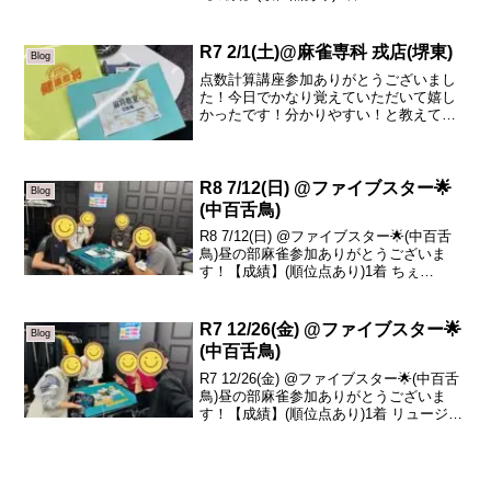
着 ガミさん +40.23着 山川 -13.44着 べあ
-85.8本日の、トータルトップはsaz...
R7 2/1(土)@麻雀専科 戎店(堺東)
Blog
点数計算講座参加ありがとうございまし
た！今日でかなり覚えていただいて嬉し
かったです！分かりやすい！と教えてい
るこちらまで嬉しくなるようなお言葉感
謝いたします😭点数計算は暗記が大部分
を締めますが初めの取っ掛りを覚えれば
覚えやすい仕組みや語呂合...
R8 7/12(日) @ファイブスター🌟
Blog
(中百舌鳥)
R8 7/12(日) @ファイブスター🌟(中百舌
鳥)昼の部麻雀参加ありがとうございま
す！【成績】(順位点あり)1着 ちぇ
+76.42着 ガミさん +52.03着 リュージュ
-16.84着 平井 -145.2本日の、トータルト
ップはちぇさ...
R7 12/26(金) @ファイブスター🌟
Blog
(中百舌鳥)
R7 12/26(金) @ファイブスター🌟(中百舌
鳥)昼の部麻雀参加ありがとうございま
す！【成績】(順位点あり)1着 リュージュ
+32.72着 べあ +18.03着 栗木 -11.94着
sazanka -38.8本日の、トータルトップ
は...