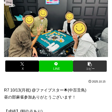
Blog
X
LINE
コピー
2025.10.15
R7 10/13(月祝) @ファイブスター🌟(中百舌鳥)
昼の部麻雀参加ありがとうございます！
【成績】(順位点あり)