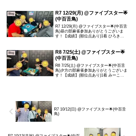
+51.62着 りょうま +31.33着 コジマ
-35.44着 ゆうたろう -47.5本日の、トータ
ルトップは山川...
R7 12/29(月) @ファイブスター🌟
Blog
(中百舌鳥)
R7 12/29(月) @ファイブスター🌟(中百舌
鳥)昼の部麻雀参加ありがとうございま
す！【成績】(順位点あり)1着 ひろき
+47.52着 ゆうせい +34.23着 ひらた(初❗️)
+11.54着 栗木 -93.2本日の、トータルト
ップ...
R8 7/25(土) @ファイブスター🌟
Blog
(中百舌鳥)
R8 7/25(土) @ファイブスター🌟(中百舌
鳥)夕方の部麻雀参加ありがとうございま
す！【成績】(順位点あり)1着 みーこ
+20.72着 ちぇ +14.33着 ヒロさん +12.04
着 鈴木 -47.0本日の、トータルトップは
みーこさん...
R7 10/12(日) @ファイブスター🌟(中百舌
鳥)
R7 10/13(月祝) @ファイブスター🌟(中百