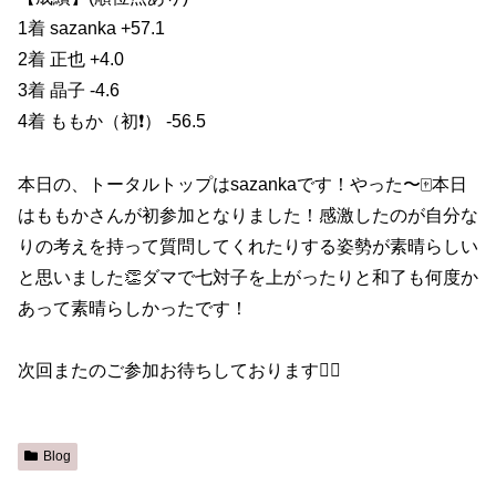
1着 sazanka +57.1
2着 正也 +4.0
3着 晶子 -4.6
4着 ももか（初❗️） -56.5
本日の、トータルトップはsazankaです！やった〜🀄️本日
はももかさんが初参加となりました！感激したのが自分な
りの考えを持って質問してくれたりする姿勢が素晴らしい
と思いました👏ダマで七対子を上がったりと和了も何度か
あって素晴らしかったです！
次回またのご参加お待ちしております🙇‍♀️
Blog