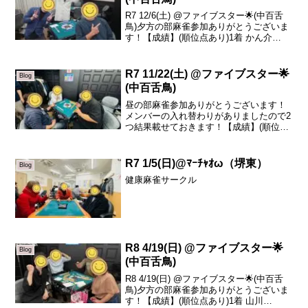
R7 12/6(土) @ファイブスター🌟(中百舌
鳥)夕方の部麻雀参加ありがとうございま
す！【成績】(順位点あり)1着 かん介
+19.12着 ザキさん +7.83着 だいぶつ
-10.14着 りょうま -16.8本日の、トータル
トップはかん...
R7 11/22(土) @ファイブスター🌟
Blog
(中百舌鳥)
昼の部麻雀参加ありがとうございます！
メンバーの入れ替わりがありましたので2
つ結果載せておきます！【成績】(順位点
あり)1着 みーこ +76.02着 鈴木 +3.43着
おみちゃん(初❗️) -11.84着 匿名さん -67.6
１着 とびちゃ...
R7 1/5(日)@ﾏｰﾁｬｵω（堺東）
Blog
健康麻雀サークル
R8 4/19(日) @ファイブスター🌟
Blog
(中百舌鳥)
R8 4/19(日) @ファイブスター🌟(中百舌
鳥)夕方の部麻雀参加ありがとうございま
す！【成績】(順位点あり)1着 山川