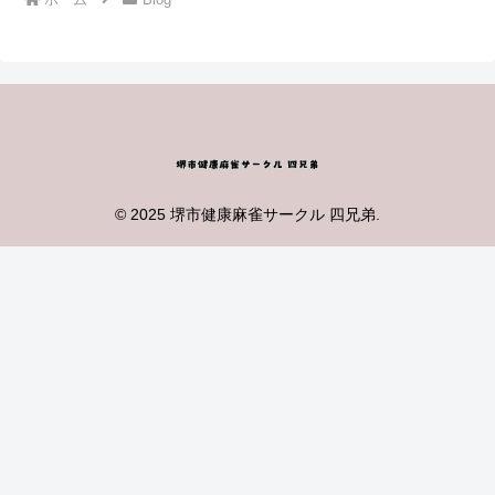
© 2025 堺市健康麻雀サークル 四兄弟.