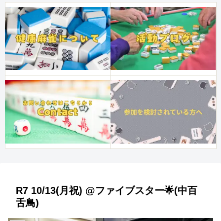
R7 10/13(月祝) @ファイブスター🌟(中百
舌鳥)