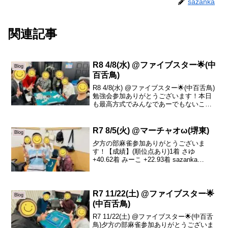
sazanka
関連記事
R8 4/8(水) @ファイブスター🌟(中
Blog
百舌鳥)
R8 4/8(水) @ファイブスター🌟(中百舌鳥)
勉強会参加ありがとうございます！本日
も最高方式でみんなであーでもないこー
でもない言いながら勉強会出来ました！
個人的にはこうへいくんのデジタルな考
え方(枚数など)を聞きながら納得できる点
R7 8/5(火) @マーチャオω(堺東)
Blog
が多く...
夕方の部麻雀参加ありがとうございま
す！【成績】(順位点あり)1着 さゆ
+40.62着 みーこ +22.93着 sazanka
-31.74着 かん介 -31.8本日のトータルトッ
プはさゆさんです！おめでとうございま
す🎉しっかりと条件を達成...
R7 11/22(土) @ファイブスター🌟
Blog
(中百舌鳥)
R7 11/22(土) @ファイブスター🌟(中百舌
鳥)夕方の部麻雀参加ありがとうございま