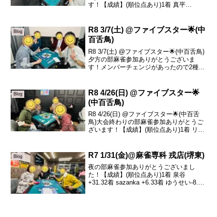
す！【成績】(順位点あり)1着 真平
+28.52着 けんし +19.63着 鈴木 -3.54着
晶子 -44.6本日の、トータルトップは真平
さんです！...
R8 3/7(土) @ファイブスター🌟(中
Blog
百舌鳥)
R8 3/7(土) @ファイブスター🌟(中百舌鳥)
夕方の部麻雀参加ありがとうございま
す！メンバーチェンジがあったので2種類
載せておきます！【成績】(順位点あり)1
着 べあ +20.32着 sazanka +18.33着 リュ
ージュ +6.0...
R8 4/26(日) @ファイブスター🌟
Blog
(中百舌鳥)
R8 4/26(日) @ファイブスター🌟(中百舌
鳥)大会終わりの部麻雀参加ありがとうご
ざいます！【成績】(順位点あり)1着 リュ
ージュ +48.82着 こちゃ +6.43着 かん介
+2.94着 コジマ -58.1本日の、トータルト
ップはリ...
R7 1/31(金)@麻雀専科 戎店(堺東)
Blog
夜の部麻雀参加ありがとうございまし
た！【成績】(順位点あり)1着 泉谷
+31.32着 sazanka +6.33着 ゆうせい-8.74
着 山川さん(初参加！) -28.9夜の部ありが
とうございました！1月最終日ですね🎍本
日は初参加の山川さ...