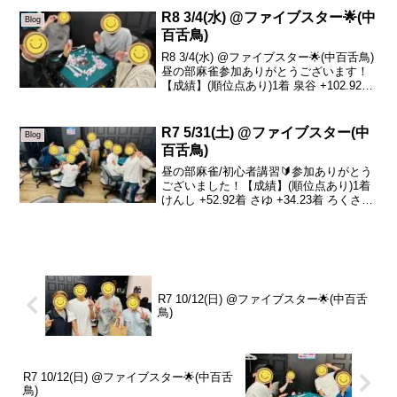
さんで...
R8 3/4(水) @ファイブスター🌟(中
Blog
百舌鳥)
R8 3/4(水) @ファイブスター🌟(中百舌鳥)
昼の部麻雀参加ありがとうございます！
【成績】(順位点あり)1着 泉谷 +102.92着
けんし +35.53着 晶子 -10.54着 真平
-127.9本日の、トータルトップは泉谷さ
んです！...
R7 5/31(土) @ファイブスター(中
Blog
百舌鳥)
昼の部麻雀/初心者講習🔰参加ありがとう
ございました！【成績】(順位点あり)1着
けんし +52.92着 さゆ +34.23着 ろくさよ
(初！) -34.44着 栗木 -52.7昼の部では、ろ
くさよさんが初めて参加してくださいま
した！私は途中...
R7 10/12(日) @ファイブスター🌟(中百舌
鳥)
R7 10/12(日) @ファイブスター🌟(中百舌
鳥)