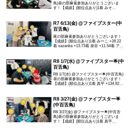
鳥)昼の部麻雀参加ありがとうございま
す！【成績】(順位点あり)1着 みそ
+44.82着 ひろき +39.53着 泉谷 -14.64着
りょうま -69.7本日の、トータルトップは
みそさんです...
R7 6/13(金) @ファイブスター(中
Blog
百舌鳥)
夜の部麻雀参加ありがとうございます！
【成績】(順位点あり)1着 みーこ +28.22
着 sazanka +13.73着 泉谷 +11.54着 アサ
エ -53.4本日のトータルトップはみーこさ
んです！おめでとうございます🎊2ゲーム
目のトップが...
R8 1/7(水) @ファイブスター🌟(中
Blog
百舌鳥)
R8 1/7(水) @ファイブスター🌟(中百舌鳥)
昼の部麻雀参加ありがとうございます！
【成績】(順位点あり)1着 真平 +134.82着
栗木 -14.73着 晶子 -42.44着 リュージュ
-77.7本日の、トータルトップは真平さん
です...
R8 3/27(金) @ファイブスター🌟
Blog
(中百舌鳥)
R8 3/27(金) @ファイブスター🌟(中百舌
鳥)昼の部麻雀参加ありがとうございま
す！【成績】(順位点あり)1着 真平
+30.02着 まに +11.93着 sazanka -5.04着
晶子 -36.9本日の、トータルトップは真平