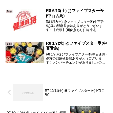
Chizu +15.93着 栗木 -9.04着 山尾 -75.3本
日の、トータルトップはちぇさんです！
お...
R8 6/13(土) @ファイブスター🌟
Blog
(中百舌鳥)
R8 6/13(土) @ファイブスター🌟(中百舌
鳥)昼の部麻雀参加ありがとうございま
す！【成績】(順位点あり)1着 中村
+43.62着 Chizu +11.43着 ゆうせい -6.54
着 みそ -48.5本日の、トータルトップは
中村さんで...
R8 1/7(水) @ファイブスター🌟(中
Blog
百舌鳥)
R8 1/7(水) @ファイブスター🌟(中百舌鳥)
夕方の部麻雀参加ありがとうございま
す！メンバーチェンジがありましたので2
つ結果載せておきますね！【成績】(順位
点あり)1着 スギ +47.42着 りゅうき（初
❗️） +18.73着 真平 -...
R7 10/11(土) @ファイブスター🌟(中百舌
鳥)
R7 10/11(土) @ファイブスター🌟(中百舌