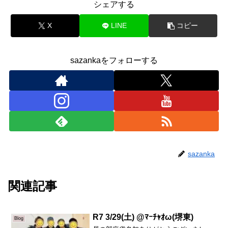
シェアする
X
LINE
コピー
sazankaをフォローする
sazanka
関連記事
R7 3/29(土) @ﾏｰﾁｬｵω(堺東)
Blog