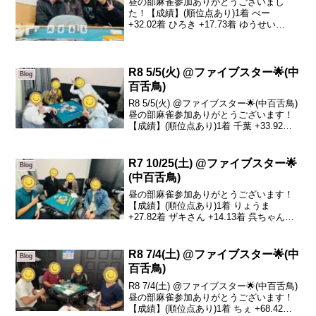
昼の部麻雀参加ありがとうございまし
た！【成績】(順位点あり)1着 べー
+32.02着 ひろき +17.73着 ゆうせい
+11.74着 sazanka -61.4本日は時間を早め
ての参加ありがとうございました(ありが
とう)トータルトップは...
R8 5/5(火) @ファイブスター🌟(中
Blog
百舌鳥)
R8 5/5(火) @ファイブスター🌟(中百舌鳥)
昼の部麻雀参加ありがとうございます！
【成績】(順位点あり)1着 千葉 +33.92着
sazanka +19.53着 みーこ -5.34着 吉川
-48.1本日の、トータルトップは千葉さん
で...
R7 10/25(土) @ファイブスター🌟
Blog
(中百舌鳥)
昼の部麻雀参加ありがとうございます！
【成績】(順位点あり)1着 りょうま
+27.82着 ザキさん +14.13着 呉ちゃん
+11.94着 山尾 -53.8本日の、トータルト
ップはりょうまさんです！おめでとうご
ざいます🎉最終半荘で大きくプ...
R8 7/4(土) @ファイブスター🌟(中
Blog
百舌鳥)
R8 7/4(土) @ファイブスター🌟(中百舌鳥)
昼の部麻雀参加ありがとうございます！
【成績】(順位点あり)1着 ちぇ +68.42着