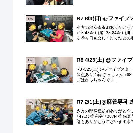
R7 8/3(日) @ファイ
Blog
夕方の部麻雀参加ありがとうござ
+13.43着 山尾 -28.84
す🎉今日も楽しく打てたとの事
R8 4/25(土) @ファ
Blog
R8 4/25(土) @ファイブ
位点あり)1着 さっちゃん +68.6
プはさっちゃんです...
R7 2/1(土)@麻雀専科 
Blog
夕方の部麻雀参加ありがとうござ
+47.33着 泉谷 +30.44
部もありがとうございます水野さ