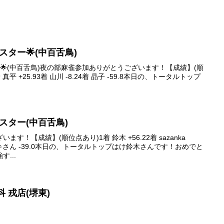
イブスター🌟(中百舌鳥)
スター🌟(中百舌鳥)夜の部麻雀参加ありがとうございます！【成績】(順
 真平 +25.93着 山川 -8.24着 晶子 -59.8本日の、トータルトップ
イブスター(中百舌鳥)
す！【成績】(順位点あり)1着 鈴木 +56.22着 sazanka
4着 ザキさん -39.0本日の、トータルトップはけ鈴木さんです！おめでと
...
科 戎店(堺東)