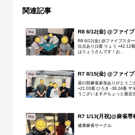
関連記事
R8 6/12(金) @ファ
Blog
R8 6/12(金) @ファイブ
位点あり)1着 りょう +42.12着
はりょうさんです！お...
R7 8/15(金) @ファ
Blog
昼の部麻雀参加ありがとうございま
+21.03着 ひろき -38.2
うございます🎉ちょっと最近強す
R7 1/13(月祝)@麻雀専
Blog
健康麻雀サークル