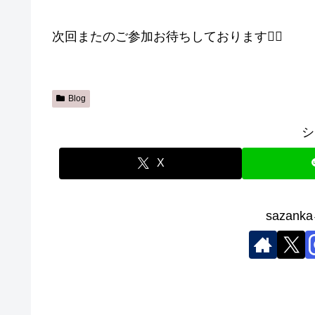
次回またのご参加お待ちしております🙇‍♀️
Blog
シ
X
sazan