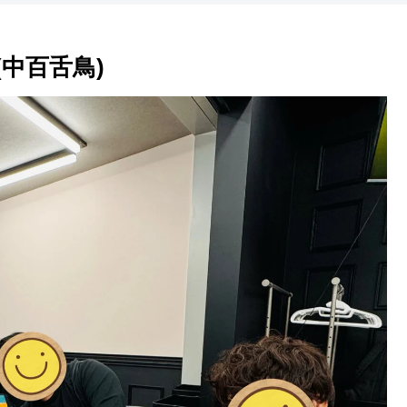
ー(中百舌鳥)