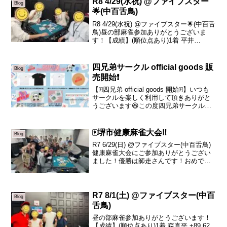
R8 4/29(水祝) @ファイブスター
Blog
🌟(中百舌鳥)
R8 4/29(水祝) @ファイブスター🌟(中百舌
鳥)昼の部麻雀参加ありがとうございま
す！【成績】(順位点あり)1着 平井
+32.72着 かわもと +8.03着 まに -5.84着
さゆ -34.9本日の、トータルトップは平井
さんです！お...
四兄弟サークル official goods 販
Blog
売開始❗️
【🀄️四兄弟 official goods 開始🀄️】いつも
サークルを楽しく利用して頂きありがと
うございます😆この度四兄弟サークル
official goodsの販売をスタートします
✴️・四兄弟ロゴTシャツ 白/黒・一筒くん
Tシャツ 白・健...
🀄️堺市健康麻雀大会‼️
Blog
R7 6/29(日) @ファイブスター(中百舌鳥)
健康麻雀大会にご参加ありがとうござい
ました！優勝は師走さんです！おめでと
うございます🎊優勝商品のいいお肉はお
家に郵送で届きますのでお楽しみに！🍖
初めての麻雀大会🀄皆様楽しんで頂けたで
しょうか...
R7 8/1(土) @ファイブスター(中百
Blog
舌鳥)
昼の部麻雀参加ありがとうございます！
【成績】(順位点あり)1着 森真平 +89.62