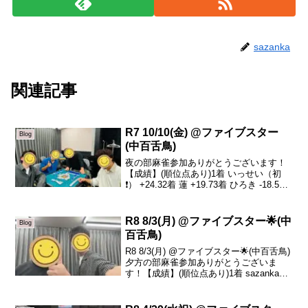
sazanka
関連記事
R7 10/10(金) @ファイブスター
Blog
(中百舌鳥)
夜の部麻雀参加ありがとうございます！
【成績】(順位点あり)1着 いっせい（初
❗️） +24.32着 蓮 +19.73着 ひろき -18.54
着 けいちゃん（初❗️） -25.5本日の、トー
タルトップはいっせいさんです！おめで
とうございます🎉...
R8 8/3(月) @ファイブスター🌟(中
Blog
百舌鳥)
R8 8/3(月) @ファイブスター🌟(中百舌鳥)
夕方の部麻雀参加ありがとうございま
す！【成績】(順位点あり)1着 sazanka
+25.32着 リュージュ +12.03着 だいぶつ
-0.54着 小嶋 -36.8本日の、トータルトッ
プは...