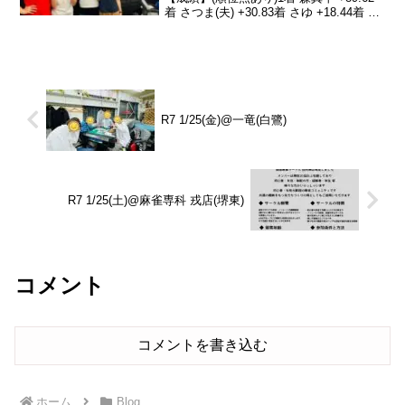
着 さつま(夫) +30.83着 さゆ +18.44着 森
晶子 -138.8本日のトータルトップは森真
平さんです！おめでとうございます🎊久
しぶりの夫婦対決と...
R7 1/25(金)@一竜(白鷺)
R7 1/25(土)@麻雀専科 戎店(堺東)
コメント
コメントを書き込む
ホーム
Blog