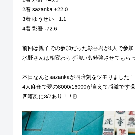
2着 sazanka +22.0
3着 ゆうせい +1.1
4着 彰吾 -72.6
前回は親子での参加だった彰吾君が1人で参加
水野さんは相変わらず強い💪勉強させてもら
本日なんとsazankaが四暗刻をツモりました！
4人麻雀で夢の8000/16000が言えて感激です
四暗刻に3/7あり！！🀄️