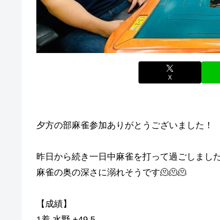
X
夕方の部麻雀参加ありがとうございました！
昨日から続き一日中麻雀を打って過ごしました
麻雀の奥の深さに溺れそうです🫠🫠🫠
【成績】
1着 水野 +49.5