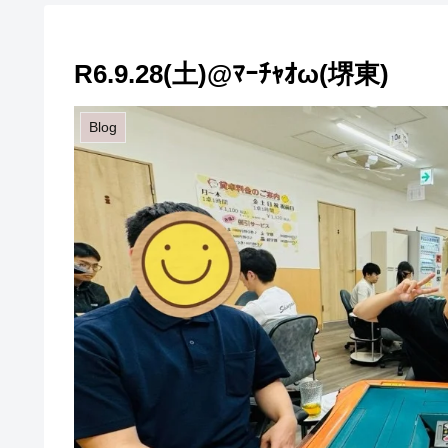
R6.9.28(土)@ﾏｰﾁｬｵω(堺東)
Blog