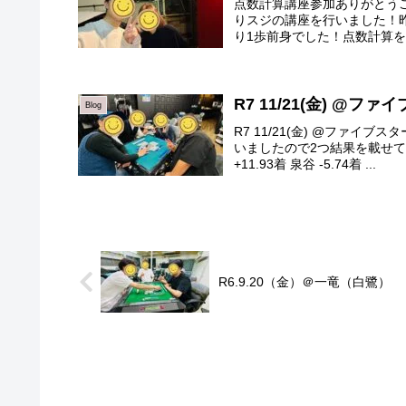
点数計算講座参加ありがとう
りスジの講座を行いました！
り1歩前身でした！点数計算を
R7 11/21(金) @フ
Blog
R7 11/21(金) @ファイ
いましたので2つ結果を載せておき
+11.93着 泉谷 -5.74着 ...
R6.9.20（金）＠一竜（白鷺）