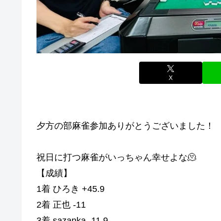
X
夕方の部麻雀参加ありがとうございました！
祝日に打つ麻雀がいっちゃん幸せよな🫠
【成績】
1着 ひろき +45.9
2着 正也 -11
3着 sazanka -11.9