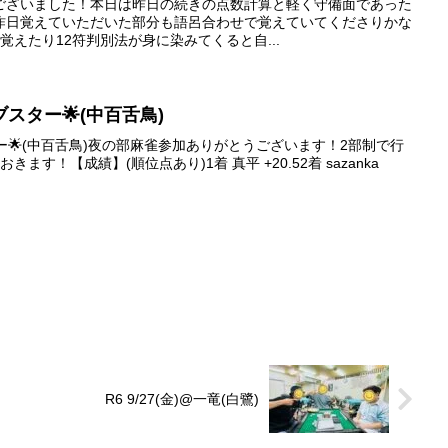
ございました！本日は昨日の続きの点数計算と軽く守備面であった
昨日覚えていただいた部分も語呂合わせで覚えていてくださりかな
覚えたり12符判別法が身に染みてくると自...
ァイブスター🌟(中百舌鳥)
ブスター🌟(中百舌鳥)夜の部麻雀参加ありがとうございます！2部制で行
ます！【成績】(順位点あり)1着 真平 +20.52着 sazanka
R6 9/27(金)@一竜(白鷺)