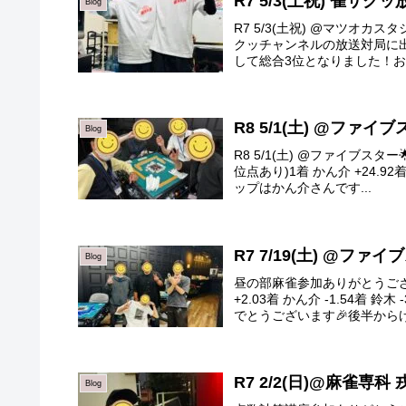
R7 5/3(土祝) 雀サ
Blog
R7 5/3(土祝) @マツオカ
クッチャンネルの放送対局に
して総合3位となりました！おめ
R8 5/1(土) @ファイ
Blog
R8 5/1(土) @ファイブス
位点あり)1着 かん介 +24.92
ップはかん介さんです...
R7 7/19(土) @ファ
Blog
昼の部麻雀参加ありがとうございま
+2.03着 かん介 -1.54
でとうございます🎉後半からけ.
R7 2/2(日)@麻雀専科 
Blog