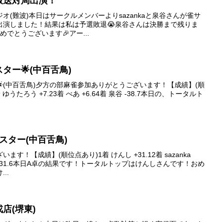
クッ放送対局出演！
スタジオ(難波)本日はサークルメンバーよりsazankaと泉谷さんが雀サ
出演しました！結果は私は予選敗退😭泉谷さんは決勝まで残りま
でとうございます🎉アー...
ブスター🌟(中百舌鳥)
ター🌟(中百舌鳥)夕方の部麻雀参加ありがとうございます！【成績】(順
着 ゆうたろう +7.23着 べあ +6.64着 泉谷 -38.7本日の、トータルト
イブスター(中百舌鳥)
す！【成績】(順位点あり)1着 けんし +31.12着 sazanka
着 鈴木 -31.6本日A卓の結果です！トータルトップはけんしさんです！おめ
..
戎店(堺東)