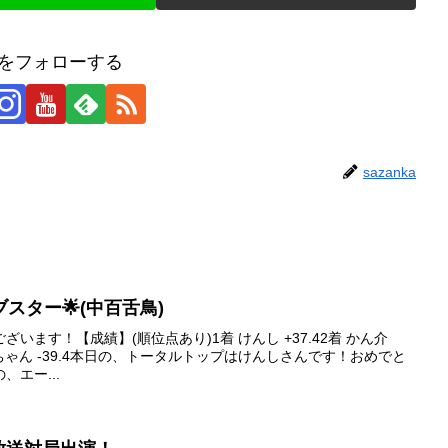
kaをフォローする
sazanka
ァイブスター🌟(中百舌鳥)
います！【成績】(順位点あり)1着 けんし +37.42着 かん介
4着 呉ちゃん -39.4本日の、トータルトップはけんしさんです！おめでと
、エー...