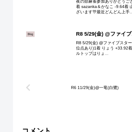
夜の部麻雀参加ありがとうございま
着 sazanka＆かなこ -9.
ざいます🎊最近どんどん上手..
R8 5/29(金) @ファ
Blog
R8 5/29(金) @ファイブ
位点あり)1着 りょう +33.92着 
ルトップはりょ...
R6 11/29(金)@一竜(白鷺)
コメント