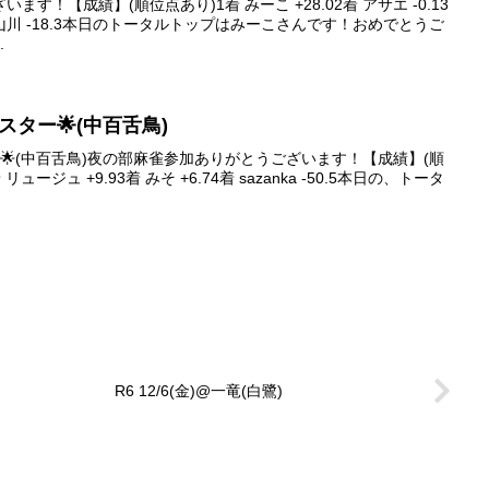
す！【成績】(順位点あり)1着 みーこ +28.02着 アサエ -0.13
64着 山川 -18.3本日のトータルトップはみーこさんです！おめでとうご
.
イブスター🌟(中百舌鳥)
スター🌟(中百舌鳥)夜の部麻雀参加ありがとうございます！【成績】(順
リュージュ +9.93着 みそ +6.74着 sazanka -50.5本日の、トータ
R6 12/6(金)@一竜(白鷺)