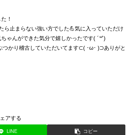
した！
たら止まらない強い方でした💪気に入っていただけ
兄ちゃんができた気分で嬉しかったです(
´꒳`
)
かり稽古していただいてます⊂( ･ω･ )⊃ありがと
ェアする
LINE
コピー