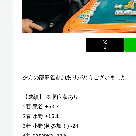
X
夕方の部麻雀参加ありがとうございました！
【成績】 ※順位点あり
1着 泉谷 +53.7
2着 水野 +15.1
3着 小野(初参加！) -24
4着 sazanka -44.8