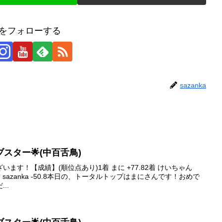
kaをフォローする
sazanka
ァイブスター🌟(中百舌鳥)
ます！【成績】(順位点あり)1着 まに +77.82着 けいちゃん
74着 sazanka -50.8本日の、トータルトップはまにさんです！おめで
..