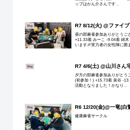
ップはかん介さんです...
R7 8/12(火) @ファ
Blog
昼の部麻雀参加ありがとうござい
+11.33着 みーこ -9.04
います🎉実力者の女性陣に囲ま
R7 4/6(土) @山川さん
Blog
夕方の部麻雀参加ありがとうござい
(初参加！) +15.73着 泉谷
活動となりました！かなり...
R6 12/20(金)@一竜(白
Blog
健康麻雀サークル