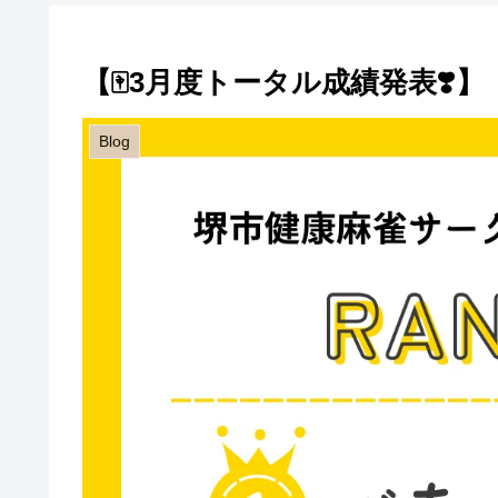
【🀄️3月度トータル成績発表❣️】
Blog