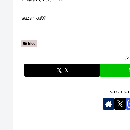
sazanka🌸
Blog
シ
X
sazan